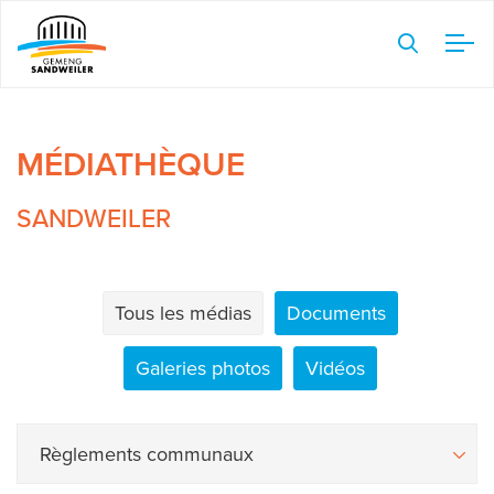
Veuillez
noter
:
Ce
site
MÉDIATHÈQUE
Web
comprend
SANDWEILER
un
système
d'accessibilité.
Tous les médias
Documents
Galeries photos
Vidéos