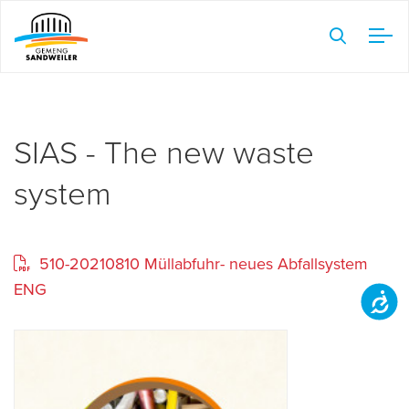
Veuillez
noter
:
Ce
site
Web
SIAS - The new waste
comprend
system
un
système
d'accessibilité.
510-20210810 Müllabfuhr- neues Abfallsystem
ENG
Accessibilit