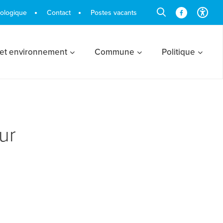
cologique
Contact
Postes vacants
 et environnement
Commune
Politique
ur