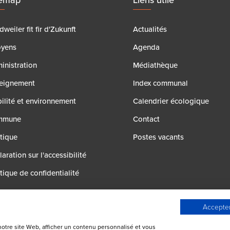
weiler fit fir d'Zukunft
Actualités
oyens
Agenda
inistration
Médiathèque
eignement
Index communal
ilité et environnement
Calendrier écologique
mmune
Contact
itique
Postes vacants
aration sur l'accessibilité
tique de confidentialité
Accepter
notre site Web, afficher un contenu personnalisé et vous