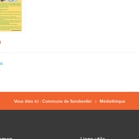
as
Vous êtes ici :
Commune de Sandweiler
Médiathèque
temap
Liens utile