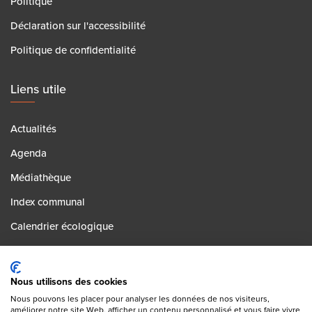
Politique
Déclaration sur l'accessibilité
Politique de confidentialité
Liens utile
Actualités
Agenda
Médiathèque
Index communal
Calendrier écologique
Contact
Postes vacants
Nous utilisons des cookies
Nous pouvons les placer pour analyser les données de nos visiteurs,
améliorer notre site Web, afficher un contenu personnalisé et vous faire vivre