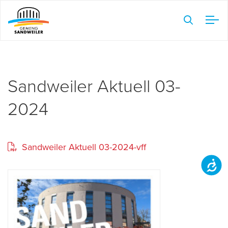
Veuillez
noter
:
Ce
site
Web
Sandweiler Aktuell 03-
comprend
2024
un
système
d'accessibilité.
Sandweiler Aktuell 03-2024-vff
Accessibilit