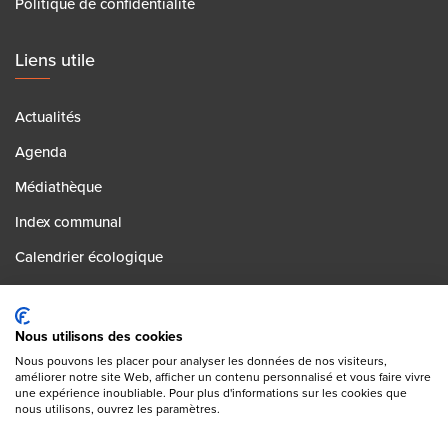
Politique de confidentialité
Liens utile
Actualités
Agenda
Médiathèque
Index communal
Calendrier écologique
Contact
Postes vacants
Nous utilisons des cookies
Nous pouvons les placer pour analyser les données de nos visiteurs,
améliorer notre site Web, afficher un contenu personnalisé et vous faire vivre
Partagez sur
une expérience inoubliable. Pour plus d'informations sur les cookies que
nous utilisons, ouvrez les paramètres.