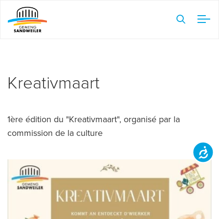
Veuillez
noter
:
Ce
site
Web
Kreativmaart
comprend
un
système
1ère édition du "Kreativmaart", organisé par la
d'accessibilité.
commission de la culture
Accessibilit