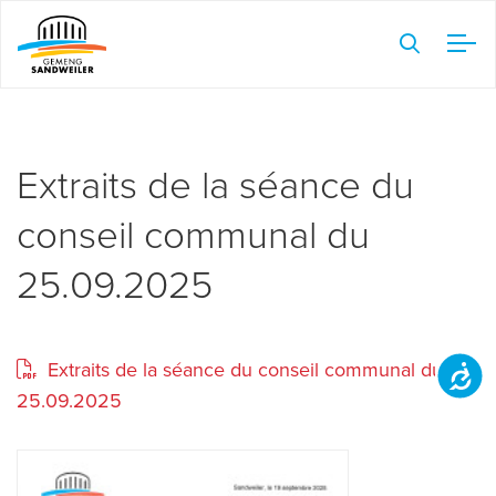
Veuillez
noter
:
Ce
site
Web
Extraits de la séance du
comprend
conseil communal du
un
système
25.09.2025
d'accessibilité.
Extraits de la séance du conseil communal du
Accessibilit
25.09.2025