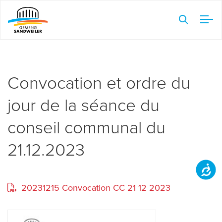
Veuillez
noter
:
Ce
site
Web
Convocation et ordre du
comprend
jour de la séance du
un
système
conseil communal du
d'accessibilité.
21.12.2023
Accessibilit
20231215 Convocation CC 21 12 2023