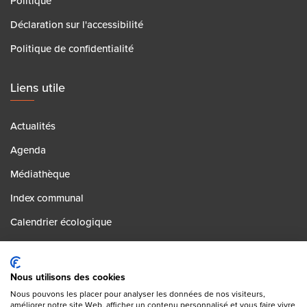
Politique
Déclaration sur l'accessibilité
Politique de confidentialité
Liens utile
Actualités
Agenda
Médiathèque
Index communal
Calendrier écologique
Contact
Postes vacants
Nous utilisons des cookies
Nous pouvons les placer pour analyser les données de nos visiteurs,
améliorer notre site Web, afficher un contenu personnalisé et vous faire vivre