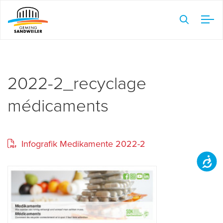
Veuillez
noter
:
Ce
site
Web
2022-2_recyclage
comprend
médicaments
un
système
d'accessibilité.
Infografik Medikamente 2022-2
Accessibilit