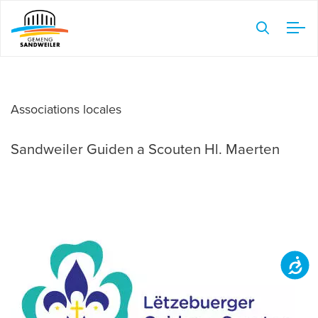
Veuillez
noter
:
Ce
site
Web
Associations locales
comprend
Sandweiler Guiden a Scouten Hl. Maerten
un
système
d'accessibilité.
Accessibilit