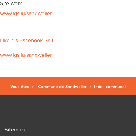
Site web:
www.lgs.lu/sandweiler
Like eis Facebook-Säit
www.lgs.lu/sandweiler
Vous êtes ici :
Commune de Sandweiler
Index communal
Sitemap