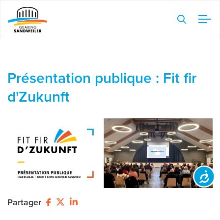
Veuillez
noter
:
Ce
site
Présentation publique : Fit fir
Web
comprend
d'Zukunft
un
système
d'accessibilité.
Accessibilit
Partager