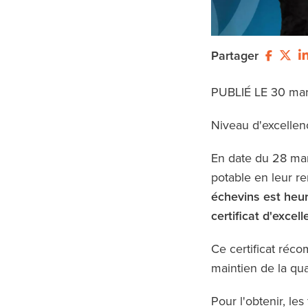
un
menu
d'accessibilité.
Partager
PUBLIÉ LE 30 ma
Niveau d'excelle
En date du 28 mar
potable en leur re
échevins est heu
certificat d'excel
Ce certificat réc
maintien de la qua
Pour l'obtenir, le