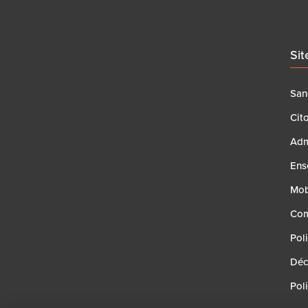
Si
Sand
Cit
Adm
Ens
Mob
Co
Pol
Décl
Poli