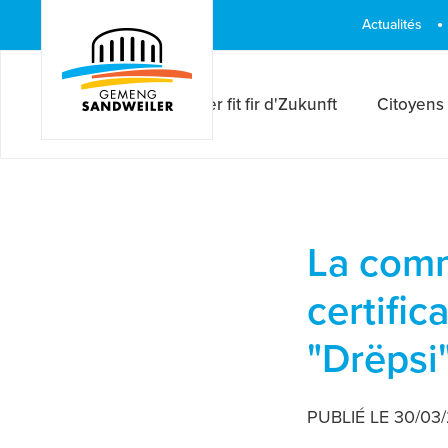
Veuillez
Actualités
noter
:
Ce
Sandweiler fit fir d'Zukunft
Citoyens
site
Web
comprend
un
système
La comm
d'accessibilité.
Appuyez
certific
sur
"Drëpsi
Ctrl-
F11
pour
PUBLIÉ LE 30/03
adapter