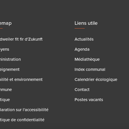
temap
Liens utile
weiler fit fir d'Zukunft
Actualités
oyens
Agenda
inistration
Médiathèque
eignement
Index communal
ilité et environnement
Calendrier écologique
mmune
Contact
itique
Postes vacants
aration sur l'accessibilité
tique de confidentialité