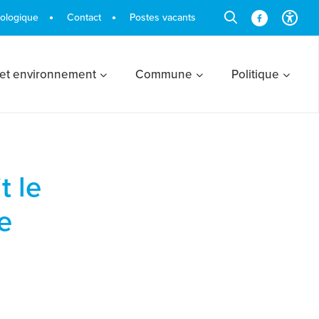
cologique
Contact
Postes vacants
 et environnement
Commune
Politique
t le
e