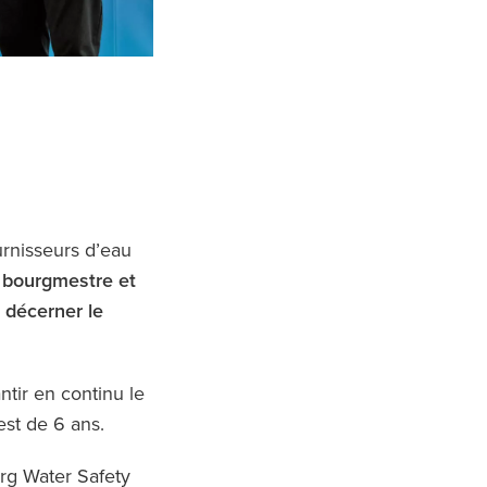
urnisseurs d’eau
 bourgmestre et
 décerner le
tir en continu le
est de 6 ans.
urg Water Safety