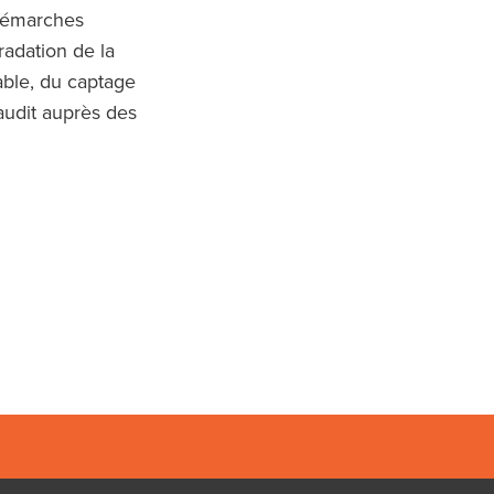
 démarches
radation de la
able, du captage
audit auprès des