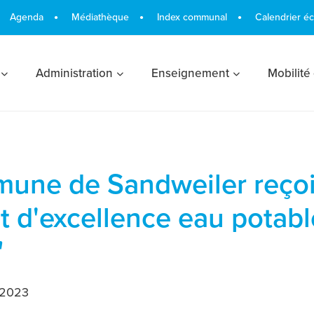
Agenda
Médiathèque
Index communal
Calendrier é
Administration
Enseignement
Mobilité
une de Sandweiler reçoi
at d'excellence eau potabl
"
/2023