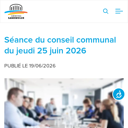
Veuillez
noter
:
Ce
site
Séance du conseil communal
Web
du jeudi 25 juin 2026
comprend
un
PUBLIÉ LE 19/06/2026
système
d'accessibilité.
Accessibilit